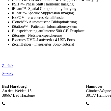
PSH™- Phase Shift Harmonic Imaging
iBeam™- Spatial Compounding Imaging
iClear™- Speckle Suppression Imaging
ExFOV - erweiteres Schallfenster
iTouch™- Automatische Bildoptimierung
iStation™ - Patienten-Informationssystem
Bildspeicherung auf interne 500 GB Festplatte
iStorage - Netzwerkspeicherung
Externes DVD-Laufwerk / 4 USB Ports
iScanHelper - integriertes Sono-Tutorial
Zurück
Zurück
Bad Harzburg
Hannover
An den Weiden 15
Günther-Wagner
38667 Bad Harzburg
30177 Hannove