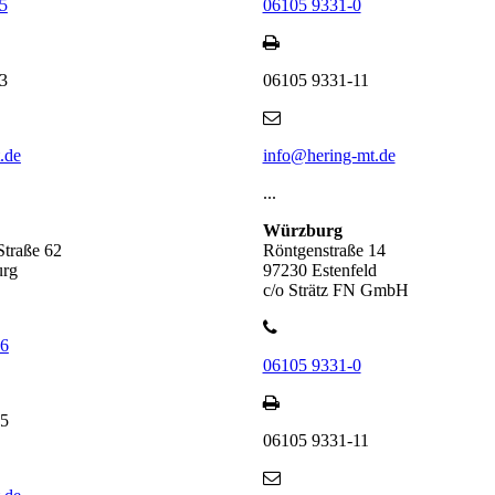
5
06105 9331-0
3
06105 9331-11
.de
info@hering-mt.de
...
Würzburg
Straße 62
Röntgenstraße 14
urg
97230 Estenfeld
c/o Strätz FN GmbH
66
06105 9331-0
65
06105 9331-11