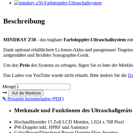
Beschreibung
MINDRAY Z50
- das tragbare
Farbdoppler-Ultraschallsystem
mit
Dank optional erhältlichem Li-Ionen-Akku und passgenauer Tragetasc
zeitgemäßes und flexibles Sonographie-Gerät.
Um den
Preis
des Systems zu erfragen, fügen Sie es bitte der Merklis
Das Laden von YouTube wurde nicht erlaubt. Bitte ändern Sie die
Da
Menge
Prospekt herunterladen (PDF)
Merkmale und Funktionen des Ultraschallgeräts
Hochauflösender 15 Zoll LCD Monitor, 1.024 x 768 Pixel
PW-Doppler inkl. HPRF und Autotrace
Color/Power/Directional Power Doppler Flow Imaging