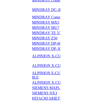
MINDRAY Consona N9
N8
MINDRAY Consono
MINDRAY DC-30
N6
MINDRAY Consona N5
MINDRAY MX7
MINDRAY MX5
MINDRAY MX3
MINDRAY MU7
MINDRAY TE 5/7
MINDRAY Z60
MINDRAY Z50
MINDRAY TE Air
MINDRAY DP-60
MINDRAY DP-50
MINDRAY DP-30
MINDRAY DP-10
ALPINION X-CUB
ALPINION X-CUBE 70
60
ALPINION E-CUBE
ALPINION X-CUBE 50
8
ALPINION E-CUBE
ALPINION X-CUB
8LE
i9
ALPINION X-CUBE i8
ALPINION minisono
SIEMENS MAPLE
SIEMENS JUNIPER
SIEMENS NX3
SIEMENS NX2
HITACHI ARIETTA