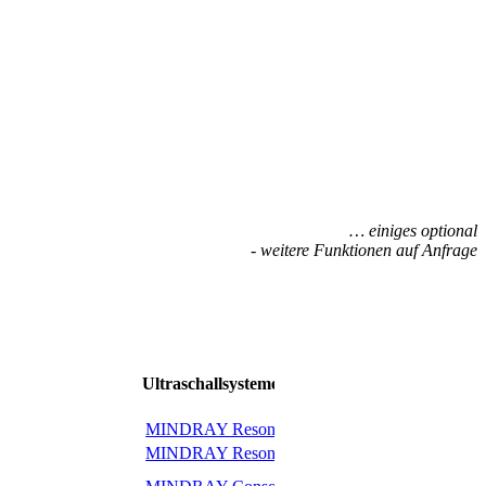
… einiges optional
- weitere Funktionen auf Anfrage
Ultraschallsysteme
MINDRAY Resona i9
MINDRAY Nuewa i
MINDRAY Resona i8
MINDRAY Nuewa i
MINDRAY Consona