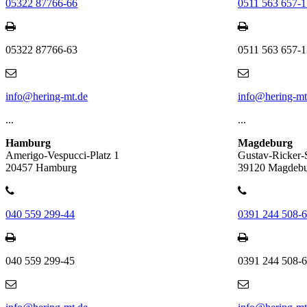
05322 87766-66
0511 563 657-1
05322 87766-63
0511 563 657-1
info@hering-mt.de
info@hering-mt
...
...
Hamburg
Magdeburg
Amerigo-Vespucci-Platz 1
Gustav-Ricker-
20457 Hamburg
39120 Magdeb
040 559 299-44
0391 244 508-
040 559 299-45
0391 244 508-