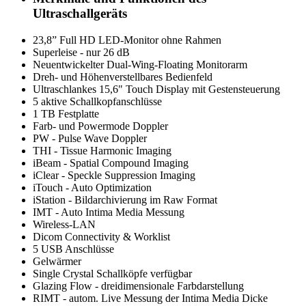
Ultraschallgeräts
23,8” Full HD LED-Monitor ohne Rahmen
Superleise - nur 26 dB
Neuentwickelter Dual-Wing-Floating Monitorarm
Dreh- und Höhenverstellbares Bedienfeld
Ultraschlankes 15,6" Touch Display mit Gestensteuerung
5 aktive Schallkopfanschlüsse
1 TB Festplatte
Farb- und Powermode Doppler
PW - Pulse Wave Doppler
THI - Tissue Harmonic Imaging
iBeam - Spatial Compound Imaging
iClear - Speckle Suppression Imaging
iTouch - Auto Optimization
iStation - Bildarchivierung im Raw Format
IMT - Auto Intima Media Messung
Wireless-LAN
Dicom Connectivity & Worklist
5 USB Anschlüsse
Gelwärmer
Single Crystal Schallköpfe verfügbar
Glazing Flow - dreidimensionale Farbdarstellung
RIMT - autom. Live Messung der Intima Media Dicke