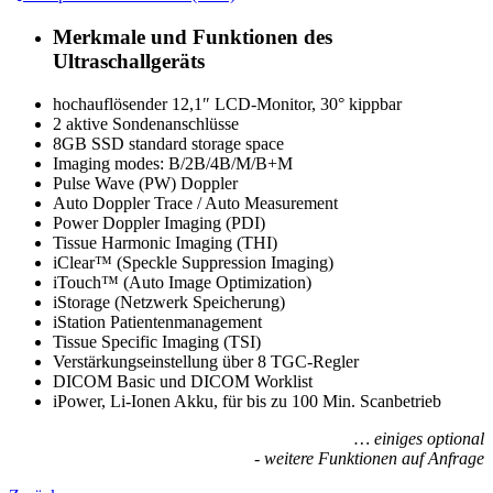
Merkmale und Funktionen des
Ultraschallgeräts
hochauflösender 12,1″ LCD-Monitor, 30° kippbar
2 aktive Sondenanschlüsse
8GB SSD standard storage space
Imaging modes: B/2B/4B/M/B+M
Pulse Wave (PW) Doppler
Auto Doppler Trace / Auto Measurement
Power Doppler Imaging (PDI)
Tissue Harmonic Imaging (THI)
iClear™ (Speckle Suppression Imaging)
iTouch™ (Auto Image Optimization)
iStorage (Netzwerk Speicherung)
iStation Patientenmanagement
Tissue Specific Imaging (TSI)
Verstärkungseinstellung über 8 TGC-Regler
DICOM Basic und DICOM Worklist
iPower, Li-Ionen Akku, für bis zu 100 Min. Scanbetrieb
… einiges optional
- weitere Funktionen auf Anfrage