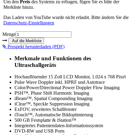
Um den
Preis
des Systems zu erfragen, fügen Sie es bitte der
Merkliste hinzu.
Das Laden von YouTube wurde nicht erlaubt. Bitte ändern Sie die
Datenschutz-Einstellungen
Menge
Prospekt herunterladen (PDF)
Merkmale und Funktionen des
Ultraschallgeräts
Hochauflösender 15 Zoll LCD Monitor, 1.024 x 768 Pixel
Pulse Wave Doppler inkl. HPRF und Autotrace
Color/Power/Directional Power Doppler Flow Imaging
PSH™, Phase Shift Harmonic Imaging
iBeam™, Spatial Compounding Imaging
iClear™, Speckle Suppression Imaging
ExFOV, erweiteres Schallfenster
iTouch™, Automatische Bildoptimierung
500 GB Festsplatte & iStation™
Integriertes Patientendaten-Informationssystem
DVD-RW und USB Ports