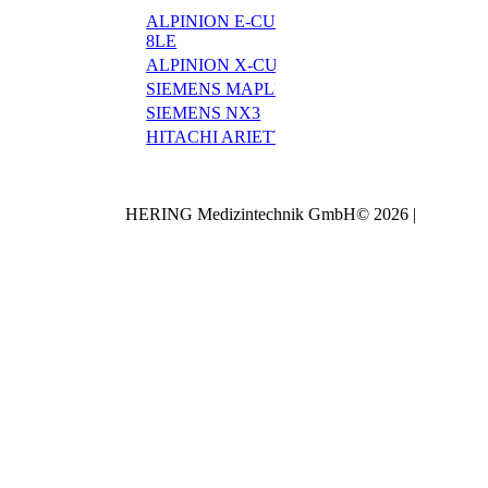
ALPINION E-CUBE
ALPINION X-CUB
8LE
i9
ALPINION X-CUBE i8
ALPINION minisono
SIEMENS MAPLE
SIEMENS JUNIPER
SIEMENS NX3
SIEMENS NX2
HITACHI ARIETTA
HERING Medizintechnik GmbH© 2026 |