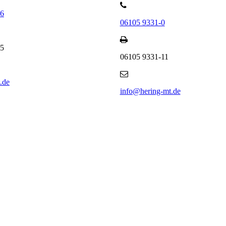
66
06105 9331-0
65
06105 9331-11
.de
info@hering-mt.de