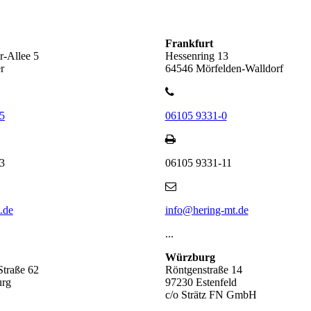
Frankfurt
-Allee 5
Hessenring 13
r
64546 Mörfelden-Walldorf
5
06105 9331-0
3
06105 9331-11
.de
info@hering-mt.de
...
Würzburg
Straße 62
Röntgenstraße 14
urg
97230 Estenfeld
c/o Strätz FN GmbH