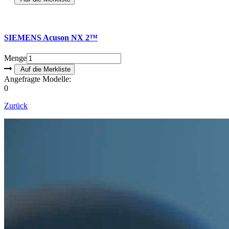
SIEMENS Acuson NX 2™
Menge
Angefragte Modelle:
0
Zurück